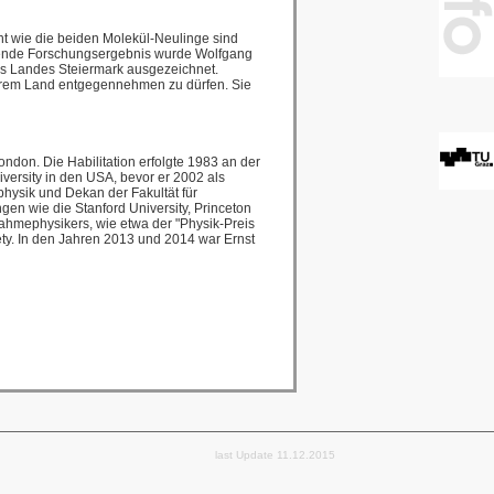
t wie die beiden Molekül-Neulinge sind
agende Forschungsergebnis wurde Wolfgang
es Landes Steiermark ausgezeichnet.
nserem Land entgegennehmen zu dürfen. Sie
don. Die Habilitation erfolgte 1983 an der
iversity in den USA, bevor er 2002 als
physik und Dekan der Fakultät für
en wie die Stanford University, Princeton
nahmephysikers, wie etwa der "Physik-Preis
ty. In den Jahren 2013 und 2014 war Ernst
last Update
11.12.2015