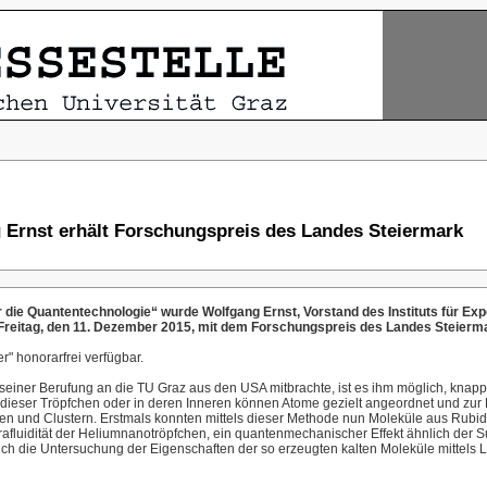
Ernst erhält Forschungspreis des Landes Steiermark
r die Quantentechnologie“ wurde Wolfgang Ernst, Vorstand des Instituts für E
 Freitag, den 11. Dezember 2015, mit dem Forschungspreis des Landes Steierm
 honorarfrei verfügbar.
i seiner Berufung an die TU Graz aus den USA mitbrachte, ist es ihm möglich, kna
ieser Tröpfchen oder in deren Inneren können Atome gezielt angeordnet und zur R
len und Clustern. Erstmals konnten mittels dieser Methode nun Moleküle aus Rubi
luidität der Heliumnanotröpfchen, ein quantenmechanischer Effekt ähnlich der Sup
ch die Untersuchung der Eigenschaften der so erzeugten kalten Moleküle mittels