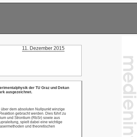
11. Dezember 2015
xperimentalphysik der TU Graz und Dekan
ark ausgezeichnet.
pp über dem absoluten Nullpunkt winzige
eaktion gebracht werden. Dies führt zu
dium und Strontium (RbSr) sowie aus
raleitung, spielt dabei eine wichtige
 Lasermethoden und theoretischen