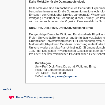
Kalte Moleküle für die Quantentechnologie
Kalte Moleküle sind ein hochaktuelles Gebiet der Experim
besonders interessant für die Quanteninformationstechnol
Ernst nun von Christopher Drexler, Landesrat für Wissens
Wolfgang Ernst über die Bedeutung dieser Ehrung: „Ich fre
wird sicher auch helfen, der Physik in Graz zusätzliche Sicht
Univ.-Prof. Dipl.-Phys. Dr.rer.nat. Wolfgang Ernst
Der gebürtige Deutsche Wolfgang Ernst studierte Physik un
Freien Universität Berlin, wo er langjährig tätig war. Zwis
Ordentlicher Universitätsprofessor für Experimentalphysik a
Mathematik, Physik und Geodäsie. Forschungsaufenthalte fü
University oder das Max-Planck-Institut für Strömungsforsc
1987" der Deutschen Physikalischen Gesellschaft oder die 
Präsident der Österreichischen Physikalischen Gesellschaft
Rückfragen:
Univ.-Prof. Dipl.-Phys. Dr.rer.nat. Wolfgang Ernst
Institut für Experimentalphysik
Tel.: +43 316 873 98140
E-Mail:
wolfgang.ernst@tugraz.at
zurück
Home TUGraz.at
Impressum
|
|