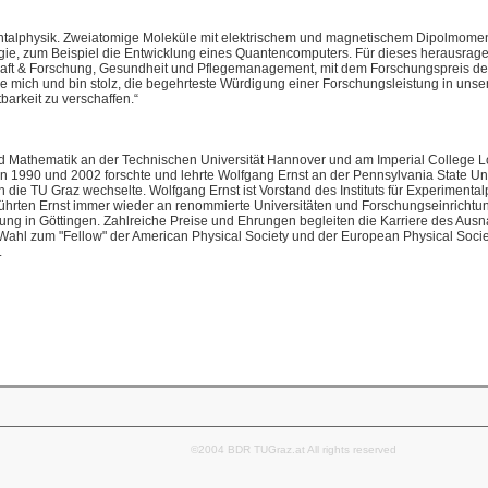
entalphysik. Zweiatomige Moleküle mit elektrischem und magnetischem Dipolmomen
ogie, zum Beispiel die Entwicklung eines Quantencomputers. Für dieses herausr
chaft & Forschung, Gesundheit und Pflegemanagement, mit dem Forschungspreis d
ue mich und bin stolz, die begehrteste Würdigung einer Forschungsleistung in u
barkeit zu verschaffen.“
d Mathematik an der Technischen Universität Hannover und am Imperial College Lon
chen 1990 und 2002 forschte und lehrte Wolfgang Ernst an der Pennsylvania State Un
n die TU Graz wechselte. Wolfgang Ernst ist Vorstand des Instituts für Experimental
hrten Ernst immer wieder an renommierte Universitäten und Forschungseinrichtung
hung in Göttingen. Zahlreiche Preise und Ehrungen begleiten die Karriere des Aus
Wahl zum "Fellow" der American Physical Society und der European Physical Socie
.
©2004 BDR TUGraz.at All rights reserved